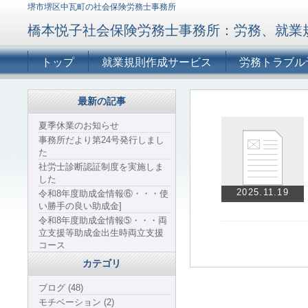
堺市堺区中瓦町の社会保険労務士事務所
橋本悦子社会保険労務士事務所：労務、就業
トップ
就業規則作成サービス
労務トラブル
最新の記事
夏季休業のお知らせ
事務所だより第24号発行しまし
た
社労士診断認証制度を実施しま
した
2025.11.19
令和8年度助成金情報⑥・・・使
い勝手の良い助成金]
令和8年度助成金情報➄・・・両
立支援等助成金出生時両立支援
コース
カテゴリ
ブログ (48)
モチベーション (2)