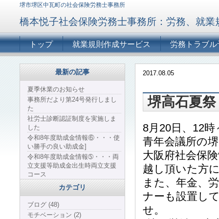
堺市堺区中瓦町の社会保険労務士事務所
橋本悦子社会保険労務士事務所：労務、就業
トップ
就業規則作成サービス
労務トラブル
最新の記事
2017.08.05
夏季休業のお知らせ
堺高石夏祭
事務所だより第24号発行しまし
た
社労士診断認証制度を実施しま
8月20日、1
した
令和8年度助成金情報⑥・・・使
青年会議所の
い勝手の良い助成金]
大阪府社会保
令和8年度助成金情報➄・・・両
立支援等助成金出生時両立支援
越し頂いた方
コース
また、年金、
カテゴリ
ナーも設置し
ブログ (48)
せ。
モチベーション (2)