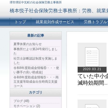
堺市堺区中瓦町の社会保険労務士事務所
橋本悦子社会保険労務士事務所：労務、就業
トップ
就業規則作成サービス
労務トラブル
最新の記事
夏季休業のお知らせ
事務所だより第24号発行しまし
た
社労士診断認証制度を実施しま
した
令和8年度助成金情報⑥・・・使
2020.03.21
い勝手の良い助成金]
ていた中小
令和8年度助成金情報➄・・・両
立支援等助成金出生時両立支援
滅時効期間
コース
カテゴリ
ブログ (48)
モチベーション (2)