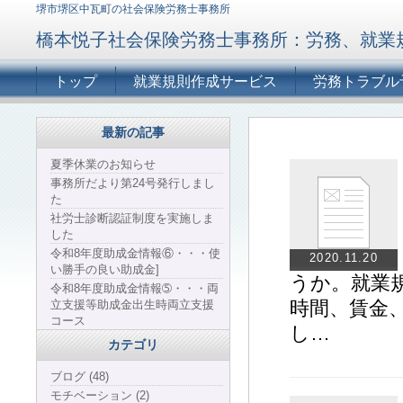
堺市堺区中瓦町の社会保険労務士事務所
橋本悦子社会保険労務士事務所：労務、就業
トップ
就業規則作成サービス
労務トラブル
最新の記事
夏季休業のお知らせ
事務所だより第24号発行しまし
た
社労士診断認証制度を実施しま
した
令和8年度助成金情報⑥・・・使
2020.11.20
い勝手の良い助成金]
うか。就業
令和8年度助成金情報➄・・・両
時間、賃金
立支援等助成金出生時両立支援
コース
し…
カテゴリ
ブログ (48)
モチベーション (2)