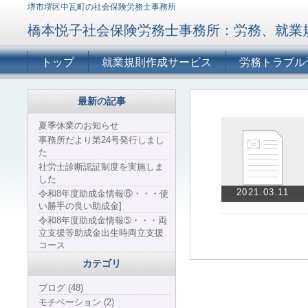
堺市堺区中瓦町の社会保険労務士事務所
橋本悦子社会保険労務士事務所：労務、就業
トップ
就業規則作成サービス
労務トラブル
最新の記事
夏季休業のお知らせ
事務所だより第24号発行しまし
た
社労士診断認証制度を実施しま
した
2021.03.11
令和8年度助成金情報⑥・・・使
い勝手の良い助成金]
令和8年度助成金情報➄・・・両
立支援等助成金出生時両立支援
コース
カテゴリ
ブログ (48)
モチベーション (2)